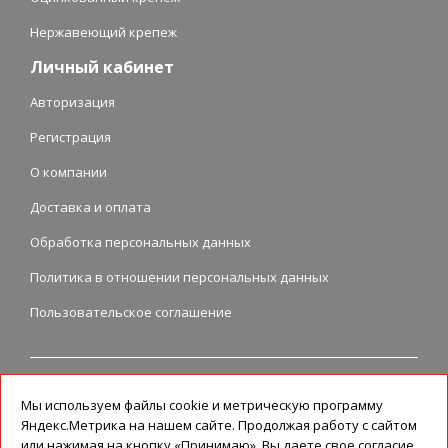
Нержавеющий крепеж
Личный кабинет
Авторизация
Регистрация
О компании
Доставка и оплата
Обработка персональных данных
Политика в отношении персональных данных
Пользовательское соглашение
Перепечатка и любое использование графических и текстовых
материалов возможно только при наличии ссылки на
Мы используем файлы cookie и метрическую программу
первоисточник.
Яндекс.Метрика на нашем сайте. Продолжая работу с сайтом
или нажимая на кнопку «Принимаю», Вы даете свое согласие