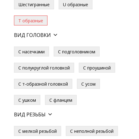
Шестигранные
U образные
Т образные
ВИД ГОЛОВКИ
С насечками
С подголовником
С полукруглой головкой
С проушиной
С т-образной головкой
С усом
С ушком
С фланцем
ВИД РЕЗЬБЫ
С мелкой резьбой
С неполной резьбой