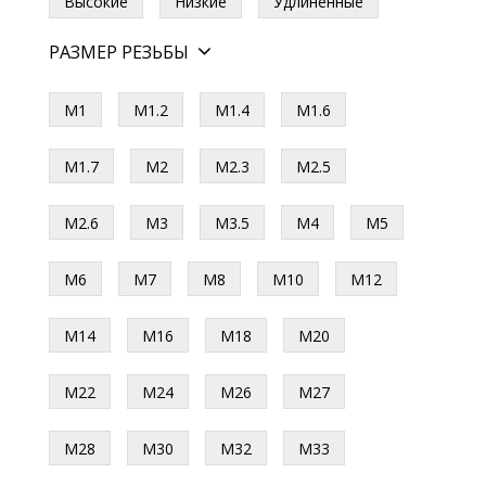
Высокие
Низкие
Удлиненные
РАЗМЕР РЕЗЬБЫ
М1
М1.2
М1.4
М1.6
М1.7
М2
М2.3
М2.5
М2.6
М3
М3.5
М4
М5
М6
М7
М8
М10
М12
М14
М16
М18
М20
М22
М24
М26
М27
М28
М30
М32
М33