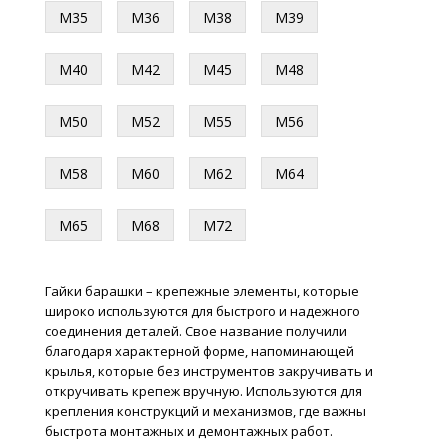
М35
М36
М38
М39
М40
М42
М45
М48
М50
М52
М55
М56
М58
М60
М62
М64
М65
М68
М72
Гайки барашки – крепежные элементы, которые
широко используются для быстрого и надежного
соединения деталей. Свое название получили
благодаря характерной форме, напоминающей
крылья, которые без инструментов закручивать и
откручивать крепеж вручную. Используются для
крепления конструкций и механизмов, где важны
быстрота монтажных и демонтажных работ.