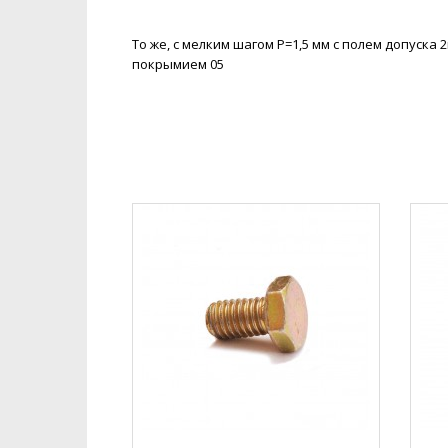
То же, с мелким шагом P=1,5 мм с полем допуска 
покрымием 05
Хиты продаж