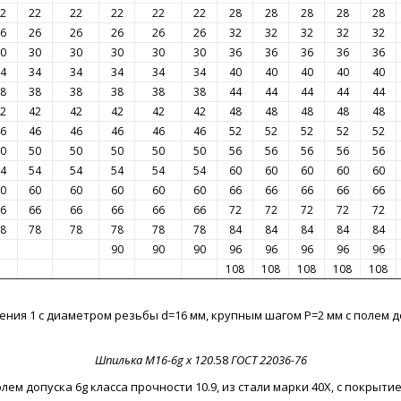
2
22
22
22
22
22
28
28
28
28
28
6
26
26
26
26
26
32
32
32
32
32
0
30
30
30
30
30
36
36
36
36
36
4
34
34
34
34
34
40
40
40
40
40
8
38
38
38
38
38
44
44
44
44
44
2
42
42
42
42
42
48
48
48
48
48
6
46
46
46
46
46
52
52
52
52
52
0
50
50
50
50
50
56
56
56
56
56
4
54
54
54
54
54
60
60
60
60
60
0
60
60
60
60
60
66
66
66
66
66
6
66
66
66
66
66
72
72
72
72
72
8
78
78
78
78
78
84
84
84
84
84
90
90
90
96
96
96
96
96
108
108
108
108
108
я 1 с диаметром резьбы d=16 мм, крупным шагом P=2 мм с полем допу
Шпилька M16-6g х 120
.58
ГОСТ 22036-76
олем допуска 6g класса прочности 10.9, из стали марки 40Х, с покрыти