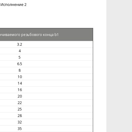
Исполнение 2
нчиваемого резьбового конца b1
3.2
4
5
6.5
8
10
14
16
20
22
25
28
32
35