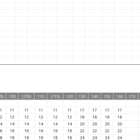
5)
100
(105)
110
(115)
120
130
140
150
160
170
1
11
11
11
11
11
17
17
17
17
2
12
12
12
12
12
18
18
18
18
4
14
14
14
14
14
20
20
20
20
6
16
16
16
16
16
22
22
22
22
8
18
18
18
18
18
24
24
24
24