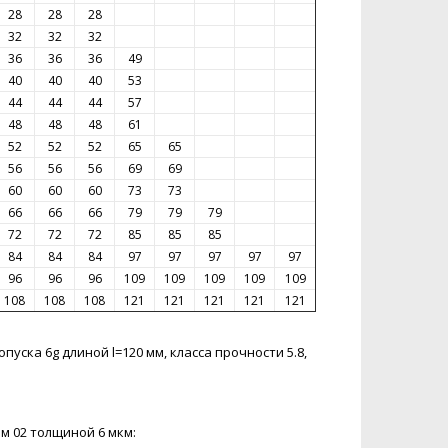
28
28
28
32
32
32
36
36
36
49
40
40
40
53
44
44
44
57
48
48
48
61
52
52
52
65
65
56
56
56
69
69
60
60
60
73
73
66
66
66
79
79
79
72
72
72
85
85
85
84
84
84
97
97
97
97
97
96
96
96
109
109
109
109
109
108
108
108
121
121
121
121
121
ска 6g длиной l=120 мм, класса прочности 5.8,
ем 02 толщиной 6 мкм: