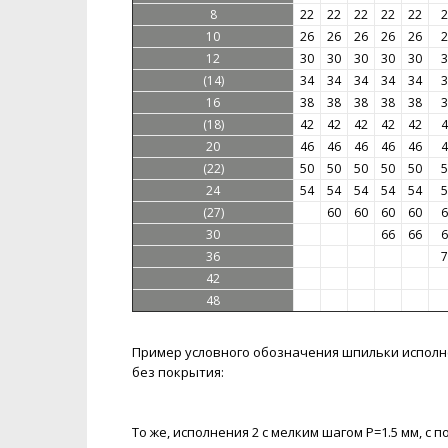
8
22
22
22
22
22
2
10
26
26
26
26
26
2
12
30
30
30
30
30
3
(14)
34
34
34
34
34
3
16
38
38
38
38
38
3
(18)
42
42
42
42
42
4
20
46
46
46
46
46
4
(22)
50
50
50
50
50
5
24
54
54
54
54
54
5
(27)
60
60
60
60
6
30
66
66
6
36
7
42
48
Пример условного обозначения шпильки исполнени
без покрытия:
То же, исполнения 2 с мелким шагом P=1.5 мм, с п