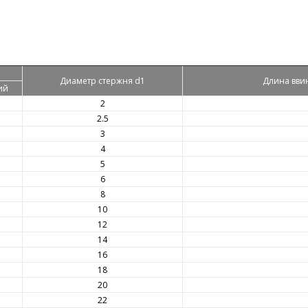
Диаметр стержня d1
Длина вви
ий
2
2.5
3
4
5
6
8
5
10
5
12
14
16
18
20
22