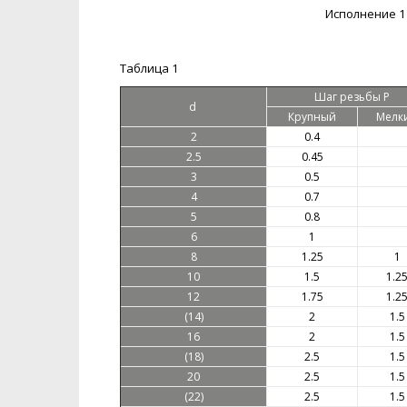
Исполнение 1
Таблица 1
Шаг резьбы P
d
Крупный
Мелк
2
0.4
2.5
0.45
3
0.5
4
0.7
5
0.8
6
1
8
1.25
1
10
1.5
1.2
12
1.75
1.2
(14)
2
1.5
16
2
1.5
(18)
2.5
1.5
20
2.5
1.5
(22)
2.5
1.5