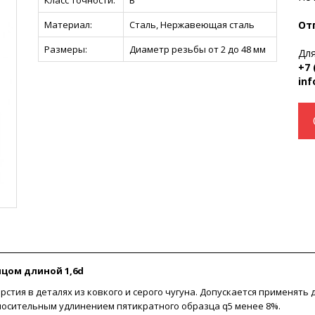
Материал:
Сталь, Нержавеющая сталь
От
Размеры:
Диаметр резьбы от 2 до 48 мм
Для
+7 
inf
нцом длиной 1,6d
стия в деталях из ковкого и серого чугуна. Допускается применят
тносительным удлинением пятикратного образца q5 менее 8%.