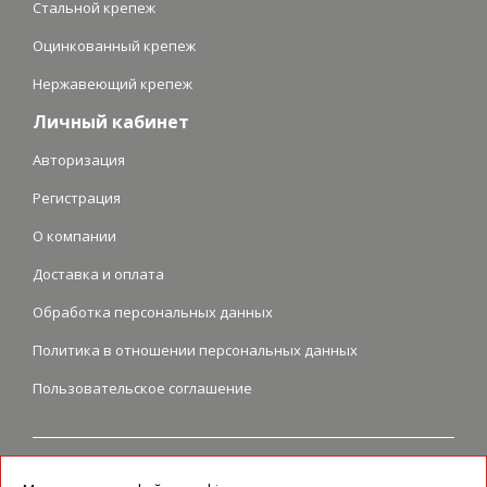
Стальной крепеж
Оцинкованный крепеж
Нержавеющий крепеж
Личный кабинет
Авторизация
Регистрация
О компании
Доставка и оплата
Обработка персональных данных
Политика в отношении персональных данных
Пользовательское соглашение
Перепечатка и любое использование графических и текстовых
материалов возможно только при наличии ссылки на