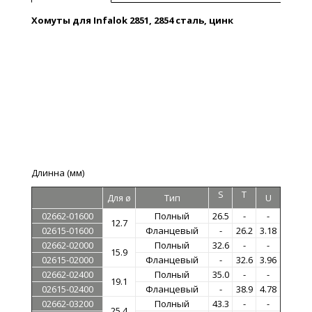
Хомуты для Infalok 2851, 2854 сталь, цинк
Длинна (мм)
S
T
Для ø
Тип
U
02662-01600
Полный
26.5
-
-
12.7
02615-01600
Фланцевый
-
26.2
3.18
02662-02000
Полный
32.6
-
-
15.9
02615-02000
Фланцевый
-
32.6
3.96
02662-02400
Полный
35.0
-
-
19.1
02615-02400
Фланцевый
-
38.9
4.78
02662-03200
Полный
43.3
-
-
25.4