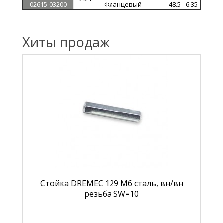
02615-03200
Фланцевый
-
48.5
6.35
Хиты продаж
Стойка DREMEC 129 М6 сталь, вн/вн
резьба SW=10