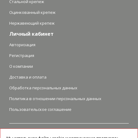
Стальной крепеж
Оцинкованный крепеж
Нержавеющий крепеж
Личный кабинет
Авторизация
Регистрация
О компании
Доставка и оплата
Обработка персональных данных
Политика в отношении персональных данных
Пользовательское соглашение
Перепечатка и любое использование графических и текстовых
материалов возможно только при наличии ссылки на