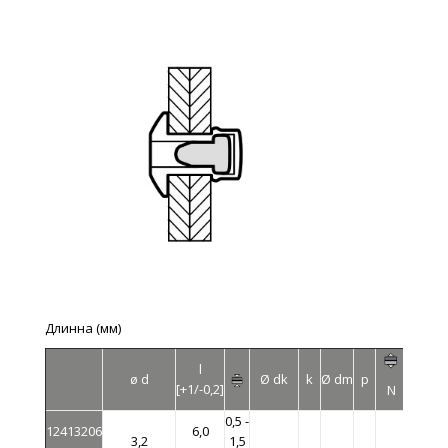
Длинна (мм)
l
ø d
Ø dk
k
Ø dm
p
[+1/-0,2]
N
N
0,5 -
12413206
6,0
3,2
1,5