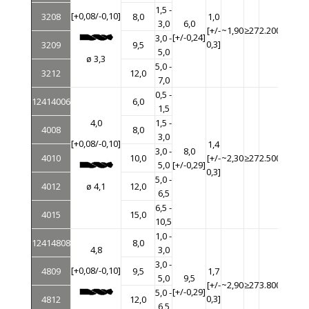
1,5 -
[+0,08/-0,10]
3208
8,0
1,0
3,0
6,0
[+/-
~1,90
≥27
2.200
1.600
[+/-0,24]
3,0 -
0,3]
3209
9,5
5,0
ø 3,3
5,0 -
3212
12,0
7,0
0,5 -
12414006
6,0
1,5
4,0
1,5 -
4008
8,0
3,0
[+0,08/-0,10]
1,4
3,0 -
8,0
4010
10,0
[+/-
~2,30
≥27
2.500
2.300
5,0
[+/-0,29]
0,3]
5,0 -
4012
12,0
ø 4,1
6,5
6,5 -
4015
15,0
10,5
1,0 -
12414808
8,0
4,8
3,0
3,0 -
[+0,08/-0,10]
4809
9,5
1,7
5,0
9,5
[+/-
~2,90
≥27
3.800
2.900
[+/-0,29]
5,0 -
0,3]
4812
12,0
6,5