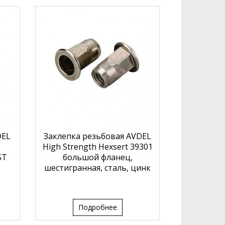
DEL
Заклепка резьбовая AVDEL
Заклепка
High Strength Hexsert 39301
Chobert 
ST
большой фланец,
пустоте
шестигранная, сталь, цинк
Подробнее
П