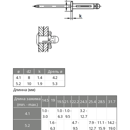
ø
d2
k
Дрель
ø
4.1
8
1.4
4.2
5.2
10
1.9
5.3
Длинна (мм)
Длина зажима
14.5
19
19.5
21.1
22.2
24.3
25.4
28.5
31.7
(min. - max.)
1.0 -
1.0 -
1.0 -
3.2 -
4.1
3.0
6.3
9.5
12.7
1.6 -
4.7 -
7.9 -
11.1 -
14.2 -
5.2
6.3
9.5
12.7
15.9
19.0