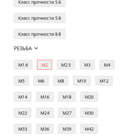
Класс прочности 5.6
Класс прочности 5.8
Класс прочности 8.8
РЕЗЬБА
М1.6
М2
М2.5
М3
М4
М5
М6
М8
М10
М12
М14
М16
М18
М20
М22
М24
М27
М30
М33
М36
М39
М42